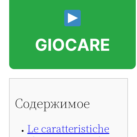
GIOCARE
Содержимое
Le caratteristiche