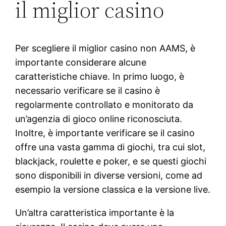
il miglior casino
Per scegliere il miglior casino non AAMS, è
importante considerare alcune
caratteristiche chiave. In primo luogo, è
necessario verificare se il casino è
regolarmente controllato e monitorato da
un’agenzia di gioco online riconosciuta.
Inoltre, è importante verificare se il casino
offre una vasta gamma di giochi, tra cui slot,
blackjack, roulette e poker, e se questi giochi
sono disponibili in diverse versioni, come ad
esempio la versione classica e la versione live.
Un’altra caratteristica importante è la