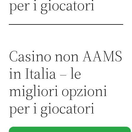
per i giocatori
Casino non AAMS
in Italia – le
migliori opzioni
per i giocatori