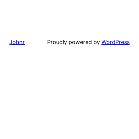
Johnr
Proudly powered by
WordPress