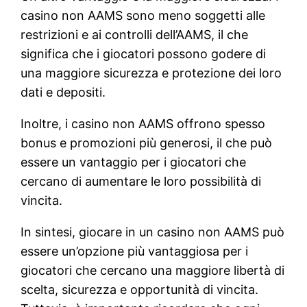
casino non AAMS sono meno soggetti alle
restrizioni e ai controlli dell’AAMS, il che
significa che i giocatori possono godere di
una maggiore sicurezza e protezione dei loro
dati e depositi.
Inoltre, i casino non AAMS offrono spesso
bonus e promozioni più generosi, il che può
essere un vantaggio per i giocatori che
cercano di aumentare le loro possibilità di
vincita.
In sintesi, giocare in un casino non AAMS può
essere un’opzione più vantaggiosa per i
giocatori che cercano una maggiore libertà di
scelta, sicurezza e opportunità di vincita.