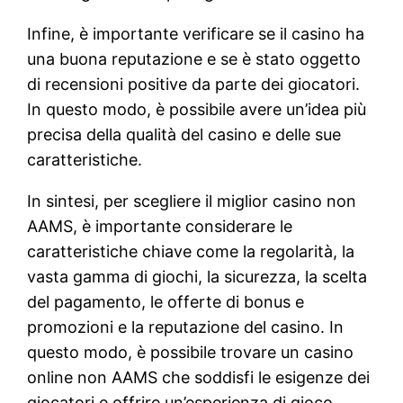
Infine, è importante verificare se il casino ha
una buona reputazione e se è stato oggetto
di recensioni positive da parte dei giocatori.
In questo modo, è possibile avere un’idea più
precisa della qualità del casino e delle sue
caratteristiche.
In sintesi, per scegliere il miglior casino non
AAMS, è importante considerare le
caratteristiche chiave come la regolarità, la
vasta gamma di giochi, la sicurezza, la scelta
del pagamento, le offerte di bonus e
promozioni e la reputazione del casino. In
questo modo, è possibile trovare un casino
online non AAMS che soddisfi le esigenze dei
giocatori e offrire un’esperienza di gioco