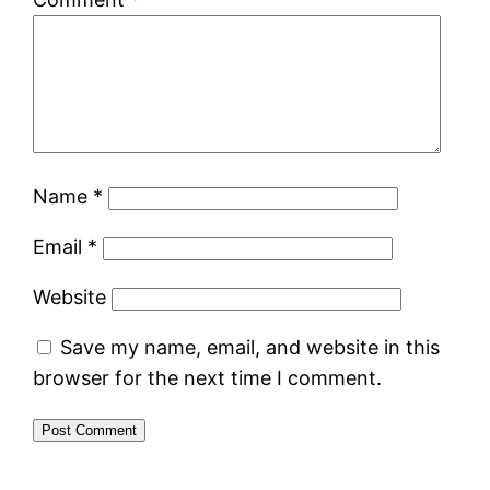
Name
*
Email
*
Website
Save my name, email, and website in this
browser for the next time I comment.