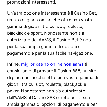
promozioni interessanti.
Un’altra opzione interessante è il Casino Bet,
un sito di gioco online che offre una vasta
gamma di giochi, tra cui slot, roulette,
blackjack e sport. Nonostante non sia
autorizzato dall’AAMS, il Casino Bet è noto
per la sua ampia gamma di opzioni di
pagamento e per la sua facile navigazione.
Infine,
miglior casino online non aams
ti
consigliamo di provare il Casino 888, un sito
di gioco online che offre una vasta gamma di
giochi, tra cui slot, roulette, blackjack e
poker. Nonostante non sia autorizzato
dall’AAMS, il Casino 888 è noto per la sua
ampia gamma di opzioni di pagamento e per